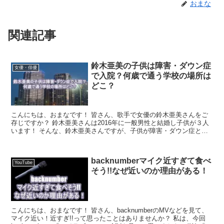
おまな
関連記事
鈴木亜美の子供は障害・ダウン症
女優・俳優
で入院？何歳で通う学校の場所は
どこ？
こんにちは、おまなです！ 皆さん、歌手で女優の鈴木亜美さんをご
存じですか？ 鈴木亜美さんは2016年に一般男性と結婚し子供が３人
います！ そんな、鈴木亜美さんですが、子供が障害・ダウン症とい
う噂があります！ 今回は、鈴木亜美さんの子供が障害...
backnumberマイク近すぎて食べ
YouTube
そう!!なぜ近いのか理由がある！
こんにちは、おまなです！ 皆さん、backnumberのMVなどを見て、
マイク近い！近すぎ!!って思ったことはありませんか？ 私は、今回