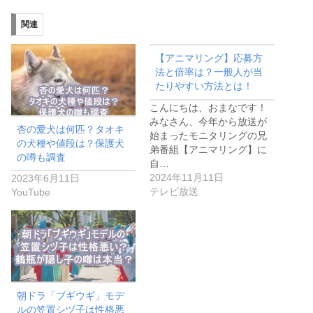
関連
【アニマリング】応募方
法と倍率は？一般人が当
たりやすい方法とは！
こんにちは、おまなです！
みなさん、今年から放送が
杏の愛犬は何匹？タオキ
始まったモニタリングの兄
の犬種や値段は？保護犬
弟番組【アニマリング】に
の噂も調査
自…
2024年11月11日
2023年6月11日
テレビ放送
YouTube
朝ドラ「ブギウギ」モデ
ルの笠置シヅ子は性格悪