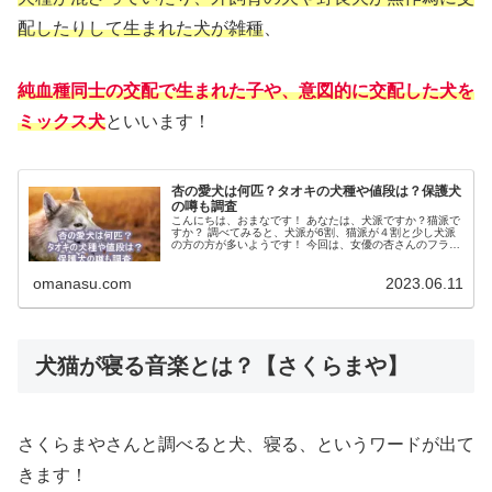
配したりして生まれた犬が雑種
、
純血種同士の交配で生まれた子や、意図的に交配した
犬
を
ミックス犬
といいます！
杏の愛犬は何匹？タオキの犬種や値段は？保護犬
の噂も調査
こんにちは、おまなです！ あなたは、犬派ですか？猫派で
すか？ 調べてみると、犬派が6割、猫派が４割と少し犬派
の方の方が多いようです！ 今回は、女優の杏さんのフラン
ス旅行のYouTube動画で、新家族の愛犬タオキくんが初登
場し、とても可愛かっ...
omanasu.com
2023.06.11
犬猫が寝る音楽とは？【さくらまや】
さくらまやさんと調べると犬、寝る、というワードが出て
きます！