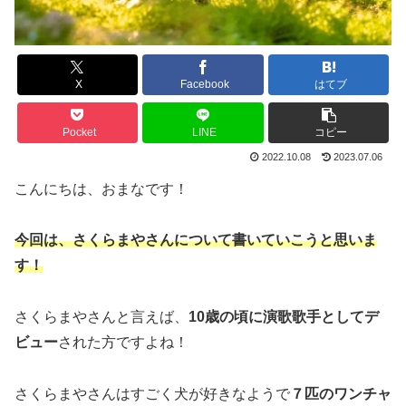
X
Facebook
はてブ
Pocket
LINE
コピー
2022.10.08
2023.07.06
こんにちは、おまなです！
今回は、さくらまやさんについて書いていこうと思いま
す！
さくらまやさんと言えば、
10歳の頃に演歌歌手としてデ
ビュー
された方ですよね！
さくらまやさんはすごく犬が好きなようで
７匹のワンチャ