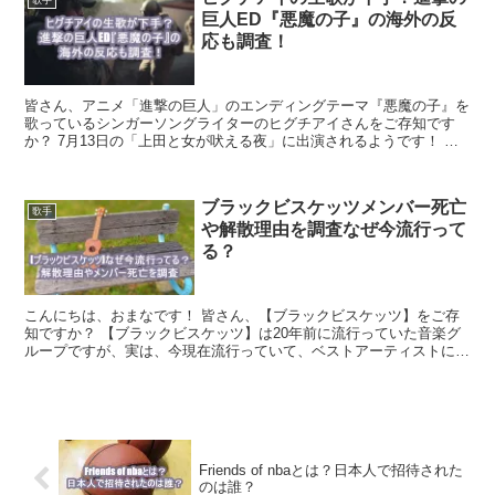
歌手
巨人ED『悪魔の子』の海外の反
応も調査！
皆さん、アニメ「進撃の巨人」のエンディングテーマ『悪魔の子』を
歌っているシンガーソングライターのヒグチアイさんをご存知です
か？ 7月13日の「上田と女が吠える夜」に出演されるようです！ ヒ
グチアイさんは3月22日に「スッキリ」で『悪魔の子』...
ブラックビスケッツメンバー死亡
歌手
や解散理由を調査なぜ今流行って
る？
こんにちは、おまなです！ 皆さん、【ブラックビスケッツ】をご存
知ですか？ 【ブラックビスケッツ】は20年前に流行っていた音楽グ
ループですが、実は、今現在流行っていて、ベストアーティストに出
演されます！ なぜ20年前に流行っていた【ブラックビ...
Friends of nbaとは？日本人で招待された
のは誰？