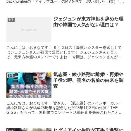
backnumberの「アイラブユー」のMVを見て、思いました！(笑) 「ア
イラブユー」といえば、現在放...
ジェジュンが東方神起を辞めた理
歌手
由や韓国で人気がない理由は？
こんにちは、おまなです！ ９月２日の【爆買い☆スター恩返し】で
はジェジュンさんが韓国で爆買いします！ ジェジュンさんと言え
ば、元東方神起のメンバーですよね！ 今回は、ジェジュンさんが東
方神起を辞めた理由と、韓国で人気がない理由を調査してみた...
氣志團・綾小路翔の離婚・再婚や
歌手
子役の噂、芸名の名前の由来を調
査
こんにちは、おまなです！ 皆さん、【氣志團】のメインボーカル・
綾小路翔さんが結成25周年を記念した2023年1月3日の公演「THE
GIGS」をもって、無期限でコンサート活動休止を発表されたことを
ご存知ですか？ 活動休止の理由は、綾小路さん...
ヒグチアイの生歌が下手？進撃の