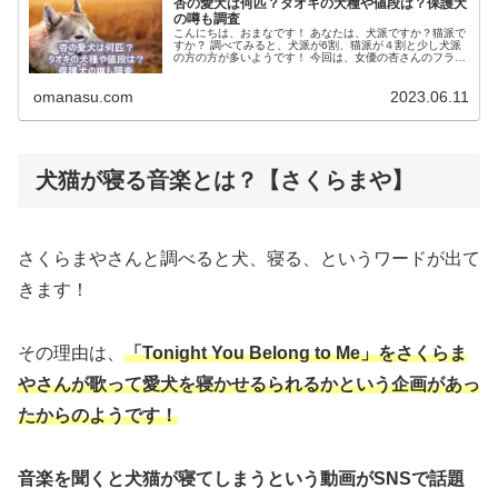
杏の愛犬は何匹？タオキの犬種や値段は？保護犬
の噂も調査
こんにちは、おまなです！ あなたは、犬派ですか？猫派で
すか？ 調べてみると、犬派が6割、猫派が４割と少し犬派
の方の方が多いようです！ 今回は、女優の杏さんのフラン
ス旅行のYouTube動画で、新家族の愛犬タオキくんが初登
場し、とても可愛かっ...
omanasu.com
2023.06.11
犬猫が寝る音楽とは？【さくらまや】
さくらまやさんと調べると犬、寝る、というワードが出て
きます！
その理由は、
「Tonight You Belong to Me」をさくらま
やさんが歌って愛犬を寝かせるられるかという企画があっ
たからのようです！
音楽を聞くと犬猫が寝てしまうという動画がSNSで話題