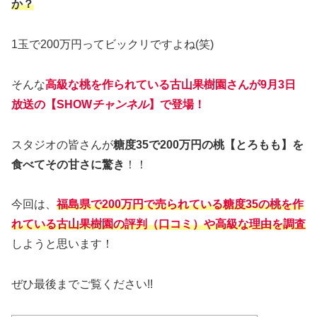
か？
1玉で200万円ってビックリですよね(笑)
そんな
高級な桃を作られている古山果樹園さんが9月3日
放送の【SHOW
チャンネル
】で登場！
スタジオの皆さんが
糖度35で200万円の桃【とろもも】を
食べてその甘さに驚き
！！
今回は、
福島県で200万円で売られている糖度35の桃を作
れている古山果樹園の評判（口コミ）や高級な理由を調査
しようと思います！
ぜひ最後までご覧ください!!