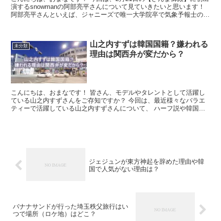
演するsnowmanの阿部亮平さんについて見ていきたいと思います！
阿部亮平さんといえば、ジャニーズで唯一大学院卒で気象予報士の資
格も持っている方です！ そんな頭がいい阿部亮...
山之内すずは韓国国籍？嫌われる
未分類
理由は関西弁が変だから？
こんにちは、おまなです！ 皆さん、モデルやタレントとして活躍し
ている山之内すずさんをご存知ですか？ 今回は、最近様々なバラエ
ティーで活躍している山之内すずさんについて、 ハーフ説や韓国人
説、関西弁が変であざといといった噂がありました！ 山之...
ジェジュンが東方神起を辞めた理由や韓
国で人気がない理由は？
バナナサンドが行った埼玉秩父旅行はい
つで場所（ロケ地）はどこ？