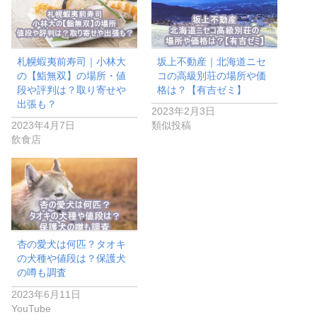
札幌蝦夷前寿司｜小林大
坂上不動産｜北海道ニセ
の【鮨無双】の場所・値
コの高級別荘の場所や価
段や評判は？取り寄せや
格は？【有吉ゼミ】
出張も？
2023年2月3日
2023年4月7日
類似投稿
飲食店
杏の愛犬は何匹？タオキ
の犬種や値段は？保護犬
の噂も調査
2023年6月11日
YouTube