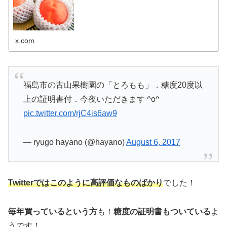
x.com
福島市の古山果樹園の「とろもも」．糖度20度以
上の証明書付．今夜いただきます ^o^
pic.twitter.com/rjC4is6aw9
— ryugo hayano (@hayano)
August 6, 2017
Twitterではこのように高評価なものばかり
でした！
毎年買っているという方
も！
糖度の証明書もついている
よ
うです！