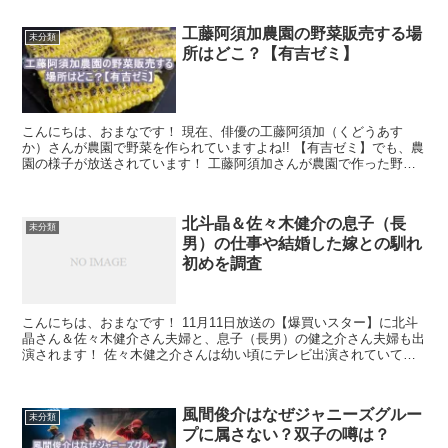
工藤阿須加農園の野菜販売する場
未分類
所はどこ？【有吉ゼミ】
こんにちは、おまなです！ 現在、俳優の工藤阿須加（くどうあす
か）さんが農園で野菜を作られていますよね!! 【有吉ゼミ】でも、農
園の様子が放送されています！ 工藤阿須加さんが農園で作った野菜
を販売しているようなのですが、販売している場所はどこ...
北斗晶＆佐々木健介の息子（長
未分類
男）の仕事や結婚した嫁との馴れ
初めを調査
こんにちは、おまなです！ 11月11日放送の【爆買いスター】に北斗
晶さん＆佐々木健介さん夫婦と、息子（長男）の健之介さん夫婦も出
演されます！ 佐々木健之介さんは幼い頃にテレビ出演されていて、
昔の姿を覚えている方も多いのではないでしょうか？ ...
風間俊介はなぜジャニーズグルー
未分類
プに属さない？双子の噂は？