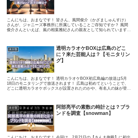
こんにちは、おまなです！ 皆さん、風間俊介（かざましゅんすけ）
さんが、ジャニーズ事務所に所属していることご存知ですか？ 風間
俊介さんといえば、嵐の相葉雅紀さんの親友として知られていますよ
ね！ そんな風間俊介さんがアイドルとして活動している姿...
透明カラオケBOXは広島のどこ
未分類
に？来た芸能人は？【モニタリン
グ】
こんにちは、おまなです！ 透明カラオケBOX初広島編の放送は5月
18日のモニタリングで放送されます！ 広島は初めてということで、
どこに透明カラオケボックスが設置されたのかや、有名人の妹が登場
ということで誰が来ていたのか気になります！ 今回は...
阿部亮平の素数の時計とは？ブラ
未分類
ンドを調査【snowman】
こんにちは、おまなです！ 今回は、2月21日の【さんま御殿】に初出